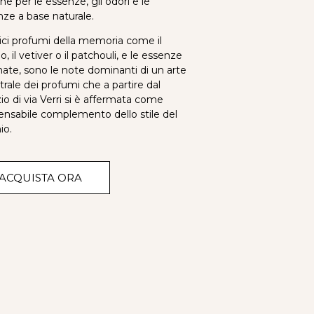
ne per le essenze, gli odori e le
nze a base naturale.
sici profumi della memoria come il
o, il vetiver o il patchouli, e le essenze
ate, sono le note dominanti di un arte
rale dei profumi che a partire dal
o di via Verri si è affermata come
ensabile complemento dello stile del
io.
ACQUISTA ORA