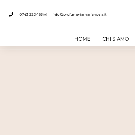
0743 220463
info@profumeriamariangela.it
0743 220463
info@profumeriamariangela.it
HOME
CHI SIAMO
HOME
CHI SIAMO