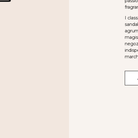
passio
fragra
I clas
sandal
agrum
magist
negozi
indisp
march